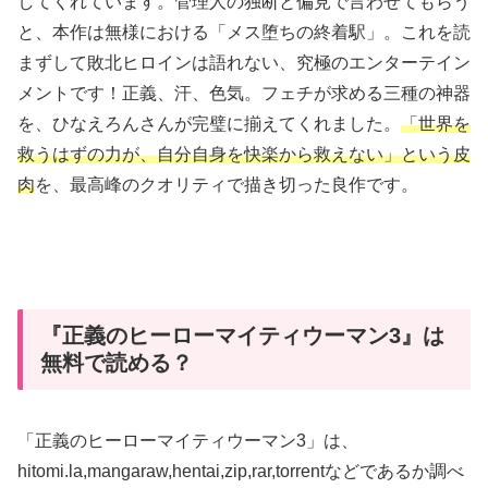
してくれています。
管理人の独断と偏見で言わせてもらう
と、本作は無様における「メス堕ちの終着駅」。これを読
まずして敗北ヒロインは語れない、究極のエンターテイン
メントです！
正義、汗、色気。フェチが求める三種の神器
を、ひなえろんさんが完璧に揃えてくれました。
「世界を
救うはずの力が、自分自身を快楽から救えない」という皮
肉
を、最高峰のクオリティで描き切った良作です。
『正義のヒーローマイティウーマン3』は
無料で読める？
「正義のヒーローマイティウーマン3」は、
hitomi.la,mangaraw,hentai,zip,rar,torrentなどであるか調べ