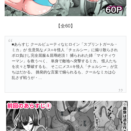
【全60】
■あらすじ クールビューティなヒロイン「スプリントガール・
ミカ」が 生意気なメス○キ怪人「チェルシー」に煽り散らされ
ボロ負けし完全屈服＆屈辱絶頂！ 捕らわれた姉「マイティウ
ーマン」を救うべく、 単身で敵地へ突撃するミカ。 怪人たち
を次々と撃破するも、 そこにメス○キ怪人「チェルシー」が立
ちはだかる。 挑発的な言葉で煽られるも、クールなミカは心
乱さず戦うが・…