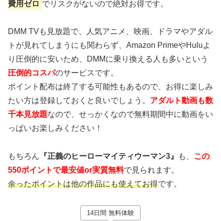
費用ゼロ
でリスクがないので絶対お得です。
DMM TVも見放題で、人気アニメ、映画、ドラマやアダル
トが見れてしまうにも関わらず、Amazon PrimeやHuluよ
り圧倒的に安いため、DMMに乗り換える人も多いという
圧倒的コスパ
のサービスです。
ポイント配布は終了する可能性もあるので、お得に楽しみ
たい方は登録しておくと良いでしょう。
アダルト動画も数
千本見放題
なので、せっかくなので無料期間中に動画をい
っぱいお楽しみください！
もちろん
『正義のヒーローマイティウーマン3』
も、
この
550ポイントで最安値or実質無料
で見られます。
余ったポイントは他の作品にも使えてお得
です。
14日間 無料体験