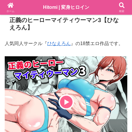
Hitomi | 変身ヒロイン
PR
ホーム
検索
正義のヒーローマイティウーマン3【ひな
えろん】
人気同人サークル『
ひなえろん
』の18禁エロ作品です。