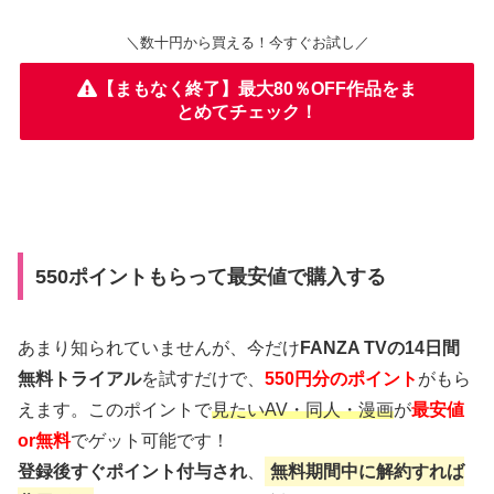
＼数十円から買える！今すぐお試し／
【まもなく終了】最大80％OFF作品をま
とめてチェック！
550ポイントもらって最安値で購入する
あまり知られていませんが、今だけ
FANZA TVの14日間
無料トライアル
を試すだけで、
550円分のポイント
がもら
えます。このポイントで
見たいAV・同人・漫画
が
最安値
or無料
でゲット可能です！
登録後すぐポイント付与され
、
無料期間中に解約すれば