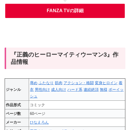
FANZA TVの詳細
『正義のヒーローマイティウーマン3』作
品情報
辱め
ふたなり
筋肉
アクション・格闘
変身ヒロイン
着
ジャンル
衣
男性向け
成人向け
ハード系
連続絶頂
無様
ボーイッ
シュ
作品形式
コミック
ページ数
60ページ
メーカー
ひなえろん